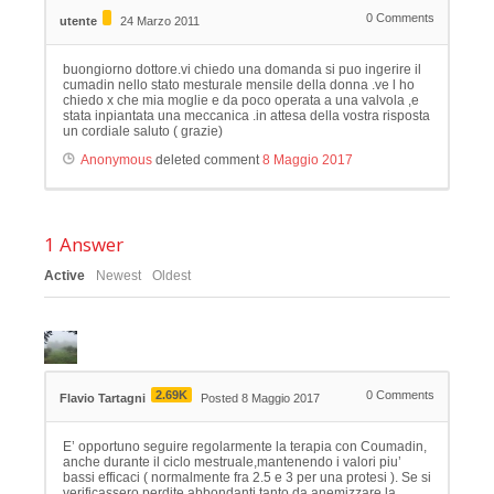
0
Comments
utente
24 Marzo 2011
buongiorno dottore.vi chiedo una domanda si puo ingerire il
cumadin nello stato mesturale mensile della donna .ve l ho
chiedo x che mia moglie e da poco operata a una valvola ,e
stata inpiantata una meccanica .in attesa della vostra risposta
un cordiale saluto ( grazie)
Anonymous
deleted comment
8 Maggio 2017
1
Answer
Active
Newest
Oldest
2.69K
0
Comments
Flavio Tartagni
Posted 8 Maggio 2017
E’ opportuno seguire regolarmente la terapia con Coumadin,
anche durante il ciclo mestruale,mantenendo i valori piu’
bassi efficaci ( normalmente fra 2.5 e 3 per una protesi ). Se si
verificassero perdite abbondanti,tanto da anemizzare la