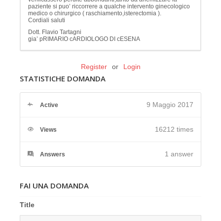
paziente si puo’ riccorrere a qualche intervento ginecologico
medico o chirurgico ( raschiamento,isterectomia ).
Cordiali saluti
Dott. Flavio Tartagni
gia’ pRIMARIO cARDIOLOGO DI cESENA
Register
or
Login
STATISTICHE DOMANDA
9 Maggio 2017
Active
16212 times
Views
1
answer
Answers
FAI UNA DOMANDA
Title