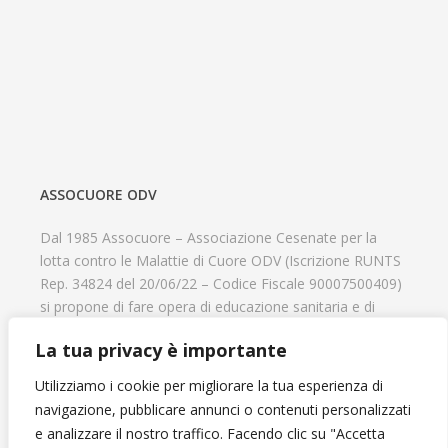
ASSOCUORE ODV
Dal 1985 Assocuore – Associazione Cesenate per la
lotta contro le Malattie di Cuore ODV (Iscrizione RUNTS
Rep. 34824 del 20/06/22 – Codice Fiscale 90007500409)
si propone di fare opera di educazione sanitaria e di
prevenzione delle cardiopatie, di contribuire al recupero
La tua privacy è importante
psicofisico di tutti coloro che hanno un problema
cardiologico e di aiutare il progresso delle strutture
Utilizziamo i cookie per migliorare la tua esperienza di
cardiologiche.
navigazione, pubblicare annunci o contenuti personalizzati
e analizzare il nostro traffico. Facendo clic su "Accetta