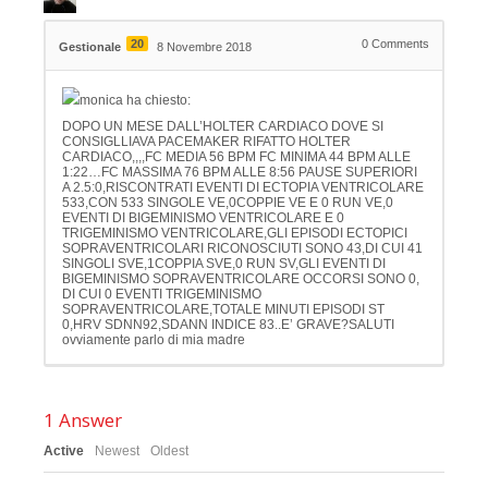
20
0
Comments
Gestionale
8 Novembre 2018
monica ha chiesto:
DOPO UN MESE DALL’HOLTER CARDIACO DOVE SI
CONSIGLLIAVA PACEMAKER RIFATTO HOLTER
CARDIACO,,,,FC MEDIA 56 BPM FC MINIMA 44 BPM ALLE
1:22…FC MASSIMA 76 BPM ALLE 8:56 PAUSE SUPERIORI
A 2.5:0,RISCONTRATI EVENTI DI ECTOPIA VENTRICOLARE
533,CON 533 SINGOLE VE,0COPPIE VE E 0 RUN VE,0
EVENTI DI BIGEMINISMO VENTRICOLARE E 0
TRIGEMINISMO VENTRICOLARE,GLI EPISODI ECTOPICI
SOPRAVENTRICOLARI RICONOSCIUTI SONO 43,DI CUI 41
SINGOLI SVE,1COPPIA SVE,0 RUN SV,GLI EVENTI DI
BIGEMINISMO SOPRAVENTRICOLARE OCCORSI SONO 0,
DI CUI 0 EVENTI TRIGEMINISMO
SOPRAVENTRICOLARE,TOTALE MINUTI EPISODI ST
0,HRV SDNN92,SDANN INDICE 83..E’ GRAVE?SALUTI
ovviamente parlo di mia madre
1
Answer
Active
Newest
Oldest