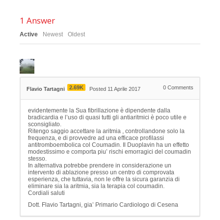
1
Answer
Active
Newest
Oldest
2.69K
0
Comments
Flavio Tartagni
Posted 11 Aprile 2017
evidentemente la Sua fibrillazione è dipendente dalla
bradicardia e l’uso di quasi tutti gli antiaritmici è poco utile e
sconsigliato.
Ritengo saggio accettare la aritmia , controllandone solo la
frequenza, e di provvedre ad una efficace profilassi
antitromboembolica col Coumadin. Il Duoplavin ha un effetto
modestissimo e comporta piu’ rischi emorragici del coumadin
stesso.
In alternativa potrebbe prendere in considerazione un
intervento di ablazione presso un centro di comprovata
esperienza, che tuttavia, non le offre la sicura garanzia di
eliminare sia la aritmia, sia la terapia col coumadin.
Cordiali saluti
Dott. Flavio Tartagni, gia’ Primario Cardiologo di Cesena