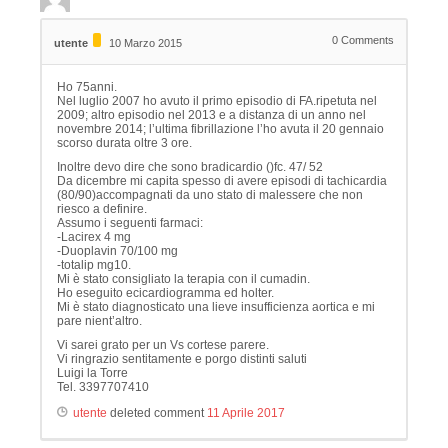
0
Comments
utente
10 Marzo 2015
Ho 75anni.
Nel luglio 2007 ho avuto il primo episodio di FA.ripetuta nel
2009; altro episodio nel 2013 e a distanza di un anno nel
novembre 2014; l’ultima fibrillazione l’ho avuta il 20 gennaio
scorso durata oltre 3 ore.
Inoltre devo dire che sono bradicardio ()fc. 47/ 52
Da dicembre mi capita spesso di avere episodi di tachicardia
(80/90)accompagnati da uno stato di malessere che non
riesco a definire.
Assumo i seguenti farmaci:
-Lacirex 4 mg
-Duoplavin 70/100 mg
-totalip mg10.
Mi è stato consigliato la terapia con il cumadin.
Ho eseguito ecicardiogramma ed holter.
Mi è stato diagnosticato una lieve insufficienza aortica e mi
pare nient’altro.
Vi sarei grato per un Vs cortese parere.
Vi ringrazio sentitamente e porgo distinti saluti
Luigi la Torre
Tel. 3397707410
utente
deleted comment
11 Aprile 2017