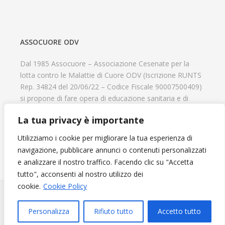
ASSOCUORE ODV
Dal 1985 Assocuore – Associazione Cesenate per la
lotta contro le Malattie di Cuore ODV (Iscrizione RUNTS
Rep. 34824 del 20/06/22 – Codice Fiscale 90007500409)
si propone di fare opera di educazione sanitaria e di
prevenzione delle cardiopatie, di contribuire al recupero
La tua privacy è importante
psicofisico di tutti coloro che hanno un problema
cardiologico e di aiutare il progresso delle strutture
Utilizziamo i cookie per migliorare la tua esperienza di
cardiologiche.
navigazione, pubblicare annunci o contenuti personalizzati
e analizzare il nostro traffico. Facendo clic su "Accetta
tutto", acconsenti al nostro utilizzo dei
cookie.
Cookie Policy
Diventa Socio e sostieni l'Associazione
© 2024 Assocuore. All Rights Reserved. Powered by
Agenzia
Personalizza
Rifiuto tutto
Accetto tutto
Web