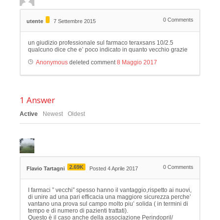
0
Comments
utente
7 Settembre 2015
un giudizio professionale sul farmaco teraxsans 10/2.5
qualcuno dice che e’ poco indicato in quanto vecchio grazie
Anonymous
deleted comment
8 Maggio 2017
1
Answer
Active
Newest
Oldest
2.69K
0
Comments
Flavio Tartagni
Posted 4 Aprile 2017
I farmaci ” vecchi” spesso hanno il vantaggio,rispetto ai nuovi,
di unire ad una pari efficacia una maggiore sicurezza perche’
vantano una prova sul campo molto piu’ solida ( in termini di
tempo e di numero di pazienti trattati).
Questo è il caso anche della associazione Perindopril/