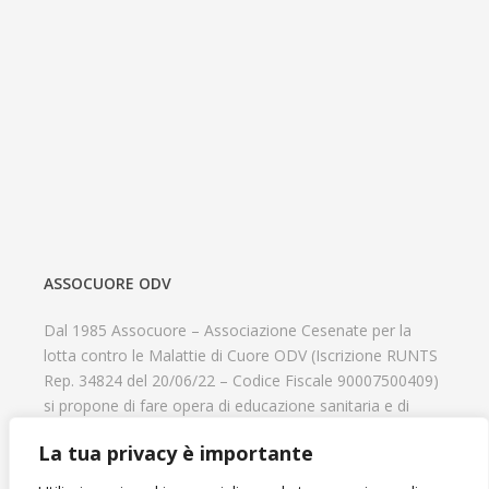
ASSOCUORE ODV
Dal 1985 Assocuore – Associazione Cesenate per la
lotta contro le Malattie di Cuore ODV (Iscrizione RUNTS
Rep. 34824 del 20/06/22 – Codice Fiscale 90007500409)
si propone di fare opera di educazione sanitaria e di
prevenzione delle cardiopatie, di contribuire al recupero
La tua privacy è importante
psicofisico di tutti coloro che hanno un problema
cardiologico e di aiutare il progresso delle strutture