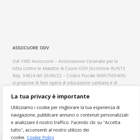
ASSOCUORE ODV
Dal 1985 Assocuore – Associazione Cesenate per la
lotta contro le Malattie di Cuore ODV (Iscrizione RUNTS
Rep. 34824 del 20/06/22 – Codice Fiscale 90007500409)
si propone di fare opera di educazione sanitaria e di
prevenzione delle cardiopatie, di contribuire al recupero
La tua privacy è importante
psicofisico di tutti coloro che hanno un problema
cardiologico e di aiutare il progresso delle strutture
Utilizziamo i cookie per migliorare la tua esperienza di
cardiologiche.
navigazione, pubblicare annunci o contenuti personalizzati
e analizzare il nostro traffico. Facendo clic su "Accetta
tutto", acconsenti al nostro utilizzo dei
cookie.
Cookie Policy