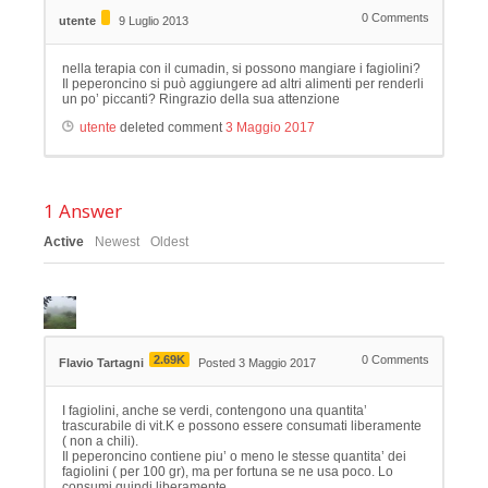
0
Comments
utente
9 Luglio 2013
nella terapia con il cumadin, si possono mangiare i fagiolini?
Il peperoncino si può aggiungere ad altri alimenti per renderli
un po’ piccanti? Ringrazio della sua attenzione
utente
deleted comment
3 Maggio 2017
1
Answer
Active
Newest
Oldest
2.69K
0
Comments
Flavio Tartagni
Posted 3 Maggio 2017
I fagiolini, anche se verdi, contengono una quantita’
trascurabile di vit.K e possono essere consumati liberamente
( non a chili).
Il peperoncino contiene piu’ o meno le stesse quantita’ dei
fagiolini ( per 100 gr), ma per fortuna se ne usa poco. Lo
consumi quindi liberamente