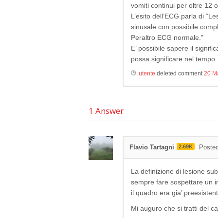
vomiti continui per oltre 12 o
L’esito dell’ECG parla di “L
sinusale con possibile compl
Peraltro ECG normale.”
E’ possibile sapere il signif
possa significare nel tempo.
utente
deleted comment
20 M
1
Answer
Flavio Tartagni
2.69K
Poste
La definizione di lesione su
sempre fare sospettare un 
il quadro era gia’ preesisten
Mi auguro che si tratti del 