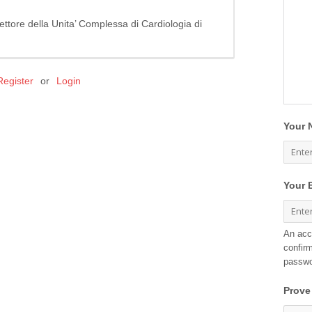
irettore della Unita’ Complessa di Cardiologia di
Register
or
Login
Your 
Your 
An acc
confirm
passwo
Prove