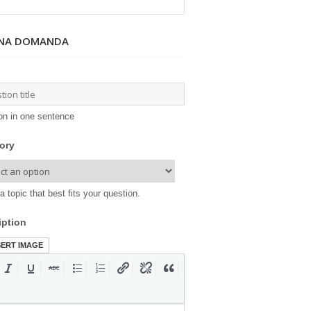
UNA DOMANDA
on in one sentence
ory
a topic that best fits your question.
iption
SERT IMAGE