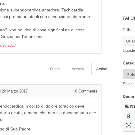
re.
esione subendocardica anteriore. Tachicardia
essi prematuri atriali con conduzione aberrante.
FAI 
Title
icato? Non ho idea di cosa significhi ne di cosa
 Grazie per l’attenzione.
arzo 2017
Questi
Categ
Oldest
Newest
Active
Select 
d 20 Marzo 2017
0
Comments
Descr
bendocardica in corso di dolore toracico deve
IN
infarto acuto, a meno che non sia documentato che
te.
caso di Suo Padre