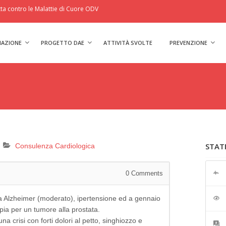
a contro le Malattie di Cuore ODV
IAZIONE
PROGETTO DAE
ATTIVITÀ SVOLTE
PREVENZIONE
STAT
Consulenza Cardiologica
0
Comments
da Alzheimer (moderato), ipertensione ed a gennaio
rapia per un tumore alla prostata.
a crisi con forti dolori al petto, singhiozzo e