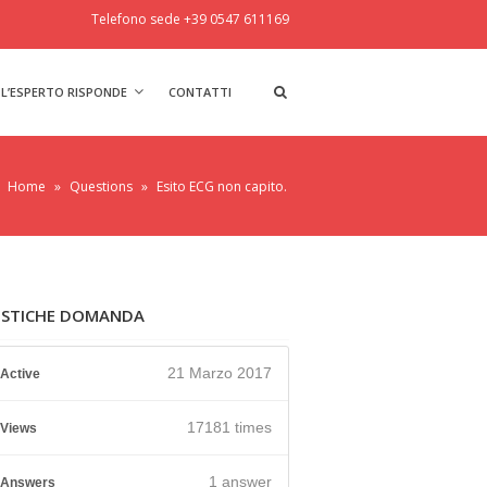
Telefono sede +39 0547 611169
L’ESPERTO RISPONDE
CONTATTI
Home
»
Questions
»
Esito ECG non capito.
ISTICHE DOMANDA
21 Marzo 2017
Active
17181 times
Views
1
answer
Answers