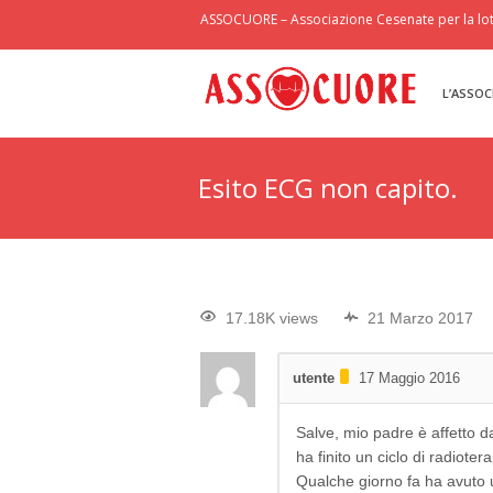
ASSOCUORE – Associazione Cesenate per la lott
L’ASSOC
Esito ECG non capito.
17.18K views
21 Marzo 2017
utente
17 Maggio 2016
Salve, mio padre è affetto 
ha finito un ciclo di radiote
Qualche giorno fa ha avuto un