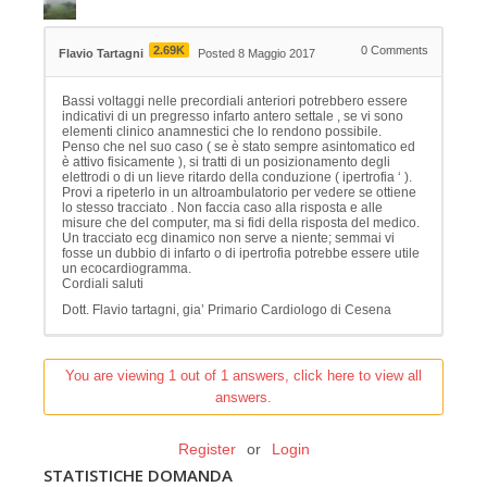
2.69K
0
Comments
Flavio Tartagni
Posted 8 Maggio 2017
Bassi voltaggi nelle precordiali anteriori potrebbero essere
indicativi di un pregresso infarto antero settale , se vi sono
elementi clinico anamnestici che lo rendono possibile.
Penso che nel suo caso ( se è stato sempre asintomatico ed
è attivo fisicamente ), si tratti di un posizionamento degli
elettrodi o di un lieve ritardo della conduzione ( ipertrofia ‘ ).
Provi a ripeterlo in un altroambulatorio per vedere se ottiene
lo stesso tracciato . Non faccia caso alla risposta e alle
misure che del computer, ma si fidi della risposta del medico.
Un tracciato ecg dinamico non serve a niente; semmai vi
fosse un dubbio di infarto o di ipertrofia potrebbe essere utile
un ecocardiogramma.
Cordiali saluti
Dott. Flavio tartagni, gia’ Primario Cardiologo di Cesena
You are viewing 1 out of 1 answers, click here to view all
answers.
Register
or
Login
STATISTICHE DOMANDA