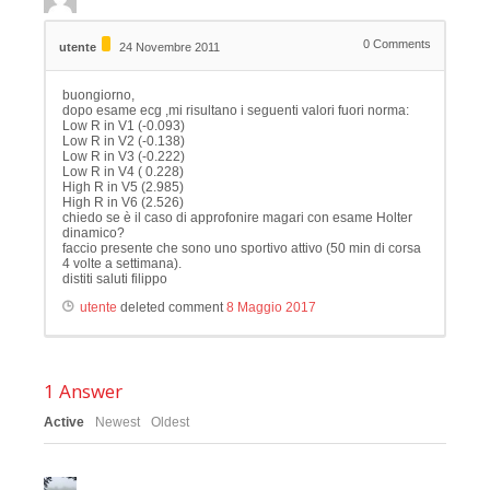
0
Comments
utente
24 Novembre 2011
buongiorno,
dopo esame ecg ,mi risultano i seguenti valori fuori norma:
Low R in V1 (-0.093)
Low R in V2 (-0.138)
Low R in V3 (-0.222)
Low R in V4 ( 0.228)
High R in V5 (2.985)
High R in V6 (2.526)
chiedo se è il caso di approfonire magari con esame Holter
dinamico?
faccio presente che sono uno sportivo attivo (50 min di corsa
4 volte a settimana).
distiti saluti filippo
utente
deleted comment
8 Maggio 2017
1
Answer
Active
Newest
Oldest