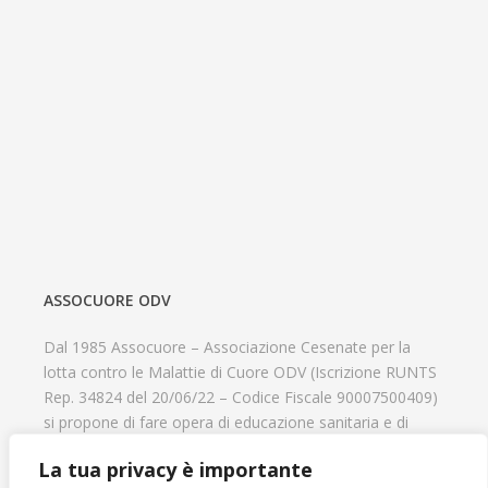
ASSOCUORE ODV
Dal 1985 Assocuore – Associazione Cesenate per la
lotta contro le Malattie di Cuore ODV (Iscrizione RUNTS
Rep. 34824 del 20/06/22 – Codice Fiscale 90007500409)
si propone di fare opera di educazione sanitaria e di
prevenzione delle cardiopatie, di contribuire al recupero
La tua privacy è importante
psicofisico di tutti coloro che hanno un problema