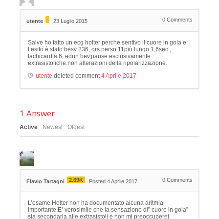
0
Comments
utente
23 Luglio 2015
Salve ho fatto un ecg holter perche sentivo il cuore in gola e
l’esito è stato:besv 236, qrs perso 11più lungo 1,6sec ,
tachicardia 6, edun bev,pause esclusivamente
extrasistoliche.non alterazioni della ripolarizzazione.
utente
deleted comment
4 Aprile 2017
1
Answer
Active
Newest
Oldest
2.69K
0
Comments
Flavio Tartagni
Posted 4 Aprile 2017
L’esame Holter non ha documentato alcuna aritmia
importante.E’ verosimile che la sensazione di” cuore in gola”
sia secondaria alle extrasistoli e non mi preoccuperei.