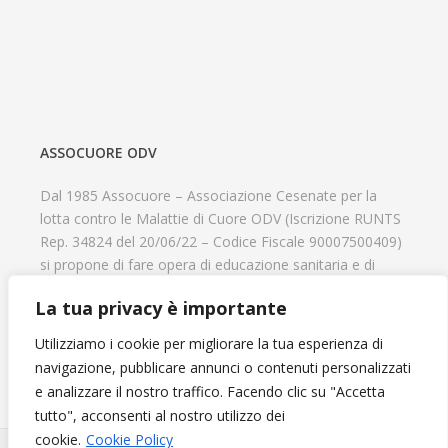
ASSOCUORE ODV
Dal 1985 Assocuore – Associazione Cesenate per la
lotta contro le Malattie di Cuore ODV (Iscrizione RUNTS
Rep. 34824 del 20/06/22 – Codice Fiscale 90007500409)
si propone di fare opera di educazione sanitaria e di
prevenzione delle cardiopatie, di contribuire al recupero
La tua privacy è importante
psicofisico di tutti coloro che hanno un problema
cardiologico e di aiutare il progresso delle strutture
Utilizziamo i cookie per migliorare la tua esperienza di
cardiologiche.
navigazione, pubblicare annunci o contenuti personalizzati
e analizzare il nostro traffico. Facendo clic su "Accetta
tutto", acconsenti al nostro utilizzo dei
cookie.
Cookie Policy