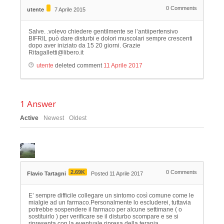
0
Comments
utente
7 Aprile 2015
Salve. .volevo chiedere gentilmente se l’antiipertensivo
BIFRIL può dare disturbi e dolori muscolari sempre crescenti
dopo aver iniziato da 15 20 giorni. Grazie
Ritagalletti@libero.it
utente
deleted comment
11 Aprile 2017
1
Answer
Active
Newest
Oldest
2.69K
0
Comments
Flavio Tartagni
Posted 11 Aprile 2017
E’ sempre difficile collegare un sintomo così comune come le
mialgie ad un farmaco.Personalmente lo escluderei, tuttavia
potrebbe sospendere il farmaco per alcune settimane ( o
sostituirlo ) per verificare se il disturbo scompare e se si
ripresenta con la eventuale ripresa della terapia.