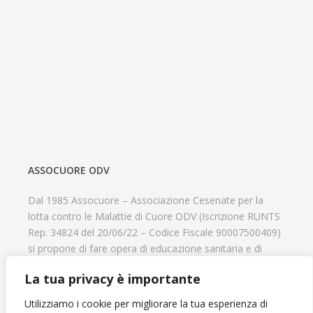
ASSOCUORE ODV
Dal 1985 Assocuore – Associazione Cesenate per la
lotta contro le Malattie di Cuore ODV (Iscrizione RUNTS
Rep. 34824 del 20/06/22 – Codice Fiscale 90007500409)
si propone di fare opera di educazione sanitaria e di
prevenzione delle cardiopatie, di contribuire al recupero
La tua privacy è importante
psicofisico di tutti coloro che hanno un problema
cardiologico e di aiutare il progresso delle strutture
Utilizziamo i cookie per migliorare la tua esperienza di
cardiologiche.