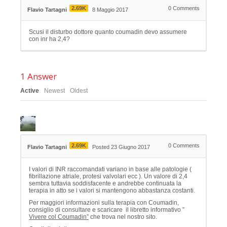
2.69K
0
Comments
Flavio Tartagni
8 Maggio 2017
Scusi il disturbo dottore quanto coumadin devo assumere
con inr ha 2,4?
1
Answer
Active
Newest
Oldest
2.69K
0
Comments
Flavio Tartagni
Posted 23 Giugno 2017
I valori di INR raccomandati variano in base alle patologie (
fibrillazione atriale, protesi valvolari ecc ). Un valore di 2,4
sembra tuttavia soddisfacente e andrebbe continuata la
terapia in atto se i valori si mantengono abbastanza costanti.
Per maggiori informazioni sulla terapia con Coumadin,
consiglio di consultare e scaricare il libretto informativo ”
Vivere col Coumadin”
che trova nel nostro sito.