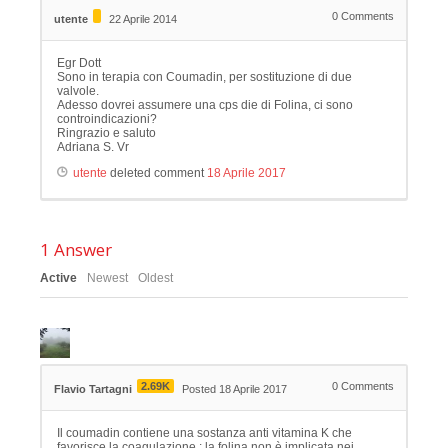
0
Comments
utente
22 Aprile 2014
Egr Dott
Sono in terapia con Coumadin, per sostituzione di due
valvole.
Adesso dovrei assumere una cps die di Folina, ci sono
controindicazioni?
Ringrazio e saluto
Adriana S. Vr
utente
deleted comment
18 Aprile 2017
1
Answer
Active
Newest
Oldest
2.69K
0
Comments
Flavio Tartagni
Posted 18 Aprile 2017
Il coumadin contiene una sostanza anti vitamina K che
favorisce la coagulazione ; la folina non è implicata nei