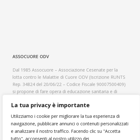
ASSOCUORE ODV
Dal 1985 Assocuore – Associazione Cesenate per la
lotta contro le Malattie di Cuore ODV (Iscrizione RUNTS
Rep. 34824 del 20/06/22 – Codice Fiscale 90007500409)
si propone di fare opera di educazione sanitaria e di
prevenzione delle cardiopatie, di contribuire al recupero
La tua privacy è importante
psicofisico di tutti coloro che hanno un problema
cardiologico e di aiutare il progresso delle strutture
Utilizziamo i cookie per migliorare la tua esperienza di
cardiologiche.
navigazione, pubblicare annunci o contenuti personalizzati
e analizzare il nostro traffico. Facendo clic su "Accetta
tutto", acconsenti al nostro utilizzo dei