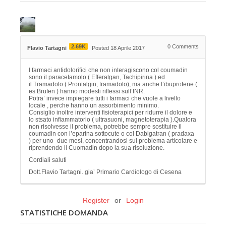
2.69K
0
Comments
Flavio Tartagni
Posted 18 Aprile 2017
I farmaci antidolorifici che non interagiscono col coumadin
sono il paracetamolo ( Efferalgan, Tachipirina ) ed
il Tramadolo ( Prontalgin; tramadolo), ma anche l’ibuprofene (
es Brufen ) hanno modesti riflessi sull’INR.
Potra’ invece impiegare tutti i farmaci che vuole a livello
locale , perche hanno un assorbimento minimo.
Consiglio inoltre interventi fisioterapici per ridurre il dolore e
lo stsato infiammatorio ( ultrasuoni, magnetoterapia ).Qualora
non risolvesse il problema, potrebbe sempre sostituire il
coumadin con l’eparina sottocute o col Dabigatran ( pradaxa
) per uno- due mesi, concentrandosi sul problema articolare e
riprendendo il Cuomadin dopo la sua risoluzione.
Cordiali saluti
Dott.Flavio Tartagni. gia’ Primario Cardiologo di Cesena
Register
or
Login
STATISTICHE DOMANDA