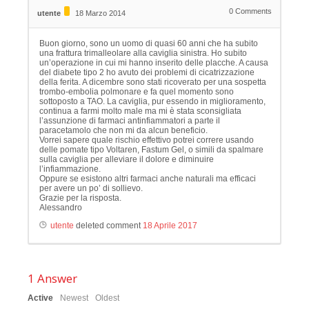
0
Comments
utente
18 Marzo 2014
Buon giorno, sono un uomo di quasi 60 anni che ha subito
una frattura trimalleolare alla caviglia sinistra. Ho subito
un’operazione in cui mi hanno inserito delle placche. A causa
del diabete tipo 2 ho avuto dei problemi di cicatrizzazione
della ferita. A dicembre sono stati ricoverato per una sospetta
trombo-embolia polmonare e fa quel momento sono
sottoposto a TAO. La caviglia, pur essendo in miglioramento,
continua a farmi molto male ma mi è stata sconsigliata
l’assunzione di farmaci antinfiammatori a parte il
paracetamolo che non mi da alcun beneficio.
Vorrei sapere quale rischio effettivo potrei correre usando
delle pomate tipo Voltaren, Fastum Gel, o simili da spalmare
sulla caviglia per alleviare il dolore e diminuire
l’infiammazione.
Oppure se esistono altri farmaci anche naturali ma efficaci
per avere un po’ di sollievo.
Grazie per la risposta.
Alessandro
utente
deleted comment
18 Aprile 2017
1
Answer
Active
Newest
Oldest