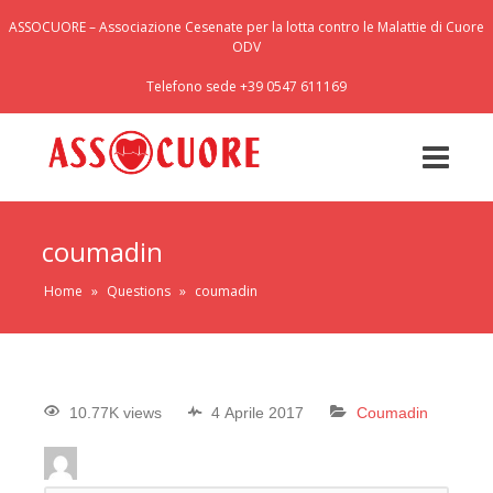
ASSOCUORE – Associazione Cesenate per la lotta contro le Malattie di Cuore
ODV
Telefono sede +39 0547 611169
coumadin
Home
»
Questions
»
coumadin
10.77K views
4 Aprile 2017
Coumadin