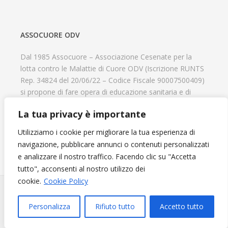
ASSOCUORE ODV
Dal 1985 Assocuore – Associazione Cesenate per la
lotta contro le Malattie di Cuore ODV (Iscrizione RUNTS
Rep. 34824 del 20/06/22 – Codice Fiscale 90007500409)
si propone di fare opera di educazione sanitaria e di
prevenzione delle cardiopatie, di contribuire al recupero
La tua privacy è importante
psicofisico di tutti coloro che hanno un problema
cardiologico e di aiutare il progresso delle strutture
Utilizziamo i cookie per migliorare la tua esperienza di
cardiologiche.
navigazione, pubblicare annunci o contenuti personalizzati
e analizzare il nostro traffico. Facendo clic su "Accetta
tutto", acconsenti al nostro utilizzo dei
cookie.
Cookie Policy
Diventa Socio e sostieni l'Associazione
© 2024 Assocuore. All Rights Reserved. Powered by
Agenzia
Personalizza
Rifiuto tutto
Accetto tutto
Web