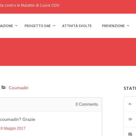
a contro le Malattie di Cuore ODV
IAZIONE
PROGETTO DAE
ATTIVITÀ SVOLTE
PREVENZIONE
STAT
Coumadin
0
Comments
n coumadin? Grazie
t
8 Maggio 2017