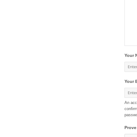
Your 
Your 
An acc
confirm
passwo
Prove