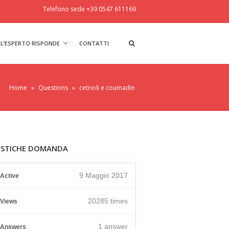
Telefono sede +39 0547 611169
L’ESPERTO RISPONDE
CONTATTI
Home
»
Questions
»
cetrioli e coumadin
ISTICHE DOMANDA
9 Maggio 2017
Active
20285 times
Views
1
answer
Answers