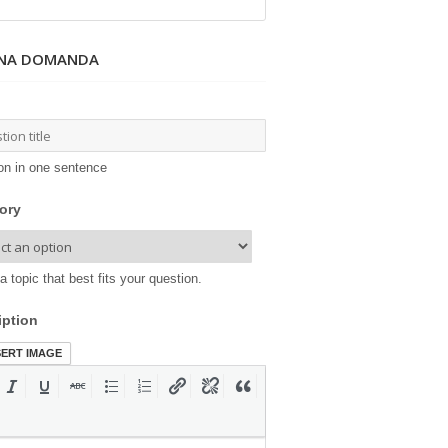
UNA DOMANDA
on in one sentence
ory
a topic that best fits your question.
iption
SERT IMAGE