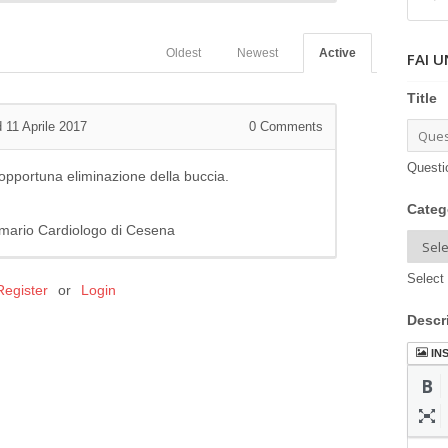
Oldest
Newest
Active
FAI 
Title
 11 Aprile 2017
0
Comments
Questi
o opportuna eliminazione della buccia.
Categ
Primario Cardiologo di Cesena
Select 
Register
or
Login
Descr
IN