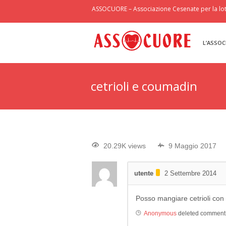
ASSOCUORE – Associazione Cesenate per la lott
L’ASSOC
cetrioli e coumadin
20.29K views
9 Maggio 2017
utente
2 Settembre 2014
Posso mangiare cetrioli co
Anonymous
deleted commen