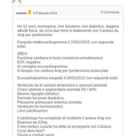
0
Comments
utente
3 Febbraio 2015
Ho 52 anni, normopeso, non fumatore, non diabetico, leggera
attività fisica, da circa due mesi in trattamento con Cardura da
4mg per ipertensione
Eseguito elettrocardiogramma il 20/01/2015, con seguente
esito:
BBDX
Funzione cardiaca in buon compenso emodinamico
EOT: negativo
Si consiglia ecocardiogramma.
In terapia con cardura 4mg per ipertensione essenziale
Ecocardiogramma eseguito il 28/01/2015 con seguente esito:
Ventricolo dx di normali dimensioni e spessori parietali.
Cinesi globale e segmentaria normale FE= 60%
Minimo rigurgito mitralico.
Normale funzione diastolica.
Pressione polmonare sistolica normale.
Ventricolo dx normocinetico.
Lievi calcificazioni
Il cardiologo ha consigliato di sostituire Cardura 4mg con
Blopress da 32mg
Il mio medico curante ha detto di proseguire con Cardura.
Cosa devo fare?
Grazie e cordiali saluti