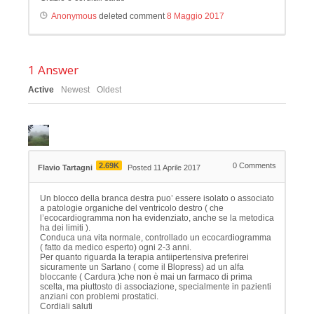
Anonymous
deleted comment
8 Maggio 2017
1
Answer
Active
Newest
Oldest
2.69K
0
Comments
Flavio Tartagni
Posted 11 Aprile 2017
Un blocco della branca destra puo’ essere isolato o associato
a patologie organiche del ventricolo destro ( che
l’ecocardiogramma non ha evidenziato, anche se la metodica
ha dei limiti ).
Conduca una vita normale, controllado un ecocardiogramma
( fatto da medico esperto) ogni 2-3 anni.
Per quanto riguarda la terapia antiipertensiva preferirei
sicuramente un Sartano ( come il Blopress) ad un alfa
bloccante ( Cardura )che non è mai un farmaco di prima
scelta, ma piuttosto di associazione, specialmente in pazienti
anziani con problemi prostatici.
Cordiali saluti