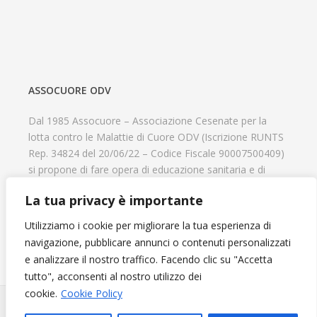
ASSOCUORE ODV
Dal 1985 Assocuore – Associazione Cesenate per la
lotta contro le Malattie di Cuore ODV (Iscrizione RUNTS
Rep. 34824 del 20/06/22 – Codice Fiscale 90007500409)
si propone di fare opera di educazione sanitaria e di
prevenzione delle cardiopatie, di contribuire al recupero
La tua privacy è importante
psicofisico di tutti coloro che hanno un problema
cardiologico e di aiutare il progresso delle strutture
Utilizziamo i cookie per migliorare la tua esperienza di
cardiologiche.
navigazione, pubblicare annunci o contenuti personalizzati
e analizzare il nostro traffico. Facendo clic su "Accetta
tutto", acconsenti al nostro utilizzo dei
cookie.
Cookie Policy
Diventa Socio e sostieni l'Associazione