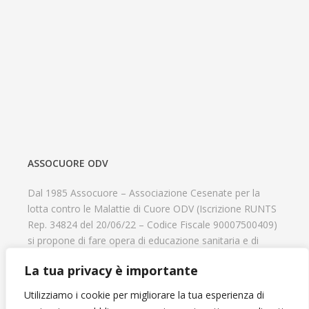
ASSOCUORE ODV
Dal 1985 Assocuore – Associazione Cesenate per la
lotta contro le Malattie di Cuore ODV (Iscrizione RUNTS
Rep. 34824 del 20/06/22 – Codice Fiscale 90007500409)
si propone di fare opera di educazione sanitaria e di
prevenzione delle cardiopatie, di contribuire al recupero
La tua privacy è importante
psicofisico di tutti coloro che hanno un problema
cardiologico e di aiutare il progresso delle strutture
Utilizziamo i cookie per migliorare la tua esperienza di
cardiologiche.