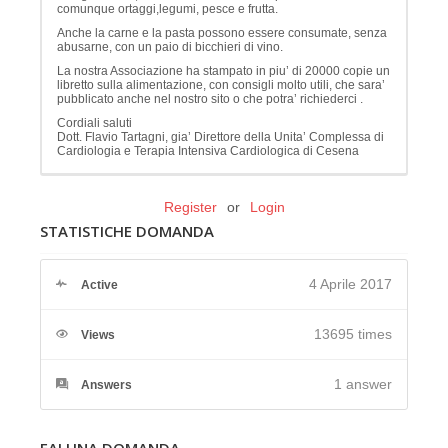
comunque ortaggi,legumi, pesce e frutta.
Anche la carne e la pasta possono essere consumate, senza
abusarne, con un paio di bicchieri di vino.
La nostra Associazione ha stampato in piu’ di 20000 copie un
libretto sulla alimentazione, con consigli molto utili, che sara’
pubblicato anche nel nostro sito o che potra’ richiederci .
Cordiali saluti
Dott. Flavio Tartagni, gia’ Direttore della Unita’ Complessa di
Cardiologia e Terapia Intensiva Cardiologica di Cesena
Register
or
Login
STATISTICHE DOMANDA
4 Aprile 2017
Active
13695 times
Views
1
answer
Answers
FAI UNA DOMANDA