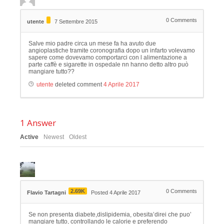
0
Comments
utente
7 Settembre 2015
Salve mio padre circa un mese fa ha avuto due
angioplastiche tramite coronografia dopo un infarto volevamo
sapere come dovevamo comportarci con l alimentazione a
parte caffè e sigarette in ospedale nn hanno detto altro può
mangiare tutto??
utente
deleted comment
4 Aprile 2017
1
Answer
Active
Newest
Oldest
2.69K
0
Comments
Flavio Tartagni
Posted 4 Aprile 2017
Se non presenta diabete,dislipidemia, obesita’direi che puo’
mangiare tutto, controllando le calorie e preferendo