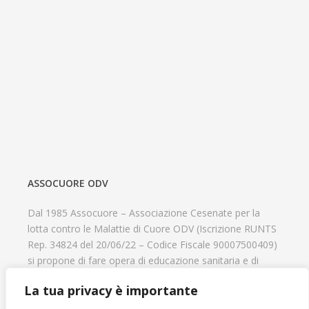
ASSOCUORE ODV
Dal 1985 Assocuore – Associazione Cesenate per la
lotta contro le Malattie di Cuore ODV (Iscrizione RUNTS
Rep. 34824 del 20/06/22 – Codice Fiscale 90007500409)
si propone di fare opera di educazione sanitaria e di
prevenzione delle cardiopatie, di contribuire al recupero
La tua privacy è importante
psicofisico di tutti coloro che hanno un problema
cardiologico e di aiutare il progresso delle strutture