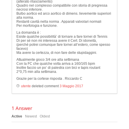
(alterato rilasciamento)
Quadro nel complesso compatibile con storia di pregressa
necrosi inferiore.
Bulbo aortico ed arco aortico di dimens. lievemente superiori
alla norma.
Restanti cavità nella norma . Apparati valvolari normali
Per morfologia e funzione.
La domanda è :
Esiste qualche possibilità’ di tornare a fare tornei di Tennis
Di per sé non mi interessa avere il Cert. Di idoneità,
(perché potrei comunque fare tornei all’estero, come spesso
facevo)
Ma avere la certezza, di non fare delle stupidaggini.
Attualmente gioco 3/4 ore alla settimana
Con la FC che qualche volta arriva a 160/165 bpm
Inoltre faccio un po’ di palestra con bici e tapis roulant
2*0,75 min alla settimana.
Grazie per la cortese risposta . Riccardo C
utente
deleted comment
3 Maggio 2017
1
Answer
Active
Newest
Oldest