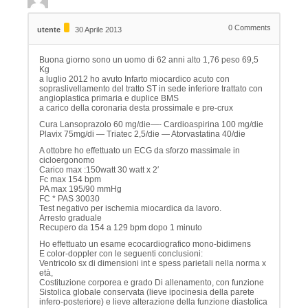
0
Comments
utente
30 Aprile 2013
Buona giorno sono un uomo di 62 anni alto 1,76 peso 69,5
Kg
a luglio 2012 ho avuto Infarto miocardico acuto con
sopraslivellamento del tratto ST in sede inferiore trattato con
angioplastica primaria e duplice BMS
a carico della coronaria desta prossimale e pre-crux
Cura Lansoprazolo 60 mg/die—- Cardioaspirina 100 mg/die
Plavix 75mg/di — Triatec 2,5/die — Atorvastatina 40/die
A ottobre ho effettuato un ECG da sforzo massimale in
cicloergonomo
Carico max :150watt 30 watt x 2′
Fc max 154 bpm
PA max 195/90 mmHg
FC * PAS 30030
Test negativo per ischemia miocardica da lavoro.
Arresto graduale
Recupero da 154 a 129 bpm dopo 1 minuto
Ho effettuato un esame ecocardiografico mono-bidimens
E color-doppler con le seguenti conclusioni:
Ventricolo sx di dimensioni int e spess parietali nella norma x
età,
Costituzione corporea e grado Di allenamento, con funzione
Sistolica globale conservata (lieve ipocinesia della parete
infero-posteriore) e lieve alterazione della funzione diastolica