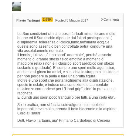
2.69K
0
Comments
Flavio Tartagni
Posted 3 Maggio 2017
Le Sue condizioni cliniche postinfartuali mi sembrano molto
buone ed il Suo rischio dipende dai fattori predisponenti (
dislipidemia, tolleranza glicidica,fumo,familiarita ecc).Se
queste sono assenti o ben controllate potra’ condurre una
vita assolutamente normale.
Il tennis , tuttavia, è uno sport” anormale”, perchè associa
momenti di grande stress fisico emotivo a momenti di
maggiore relax ( non è il classico sport aerobico con sforzo
costante e graduato). E’ sempre uno sport molto agonistico,
anche se si gioca fra amici, e si rischia lo strappo o l’incidente
per non perdere la palla e fare una brutta figura.
Inoltre è uno sport che porta facilmente alla disidratazione,
specie in estate, e induce una condizione di aumentate
resistenze coronariche per L’Hand grip”, cioe’ la presa della
racchetta.
E’,quindi uno sport poco tranquillo per tutti, a una certa eta’.
Se lo pratica, non si faccia coinvolgere in competizioni
importanti, beva molto, prenda il beta bloccante e la aspirina.
Cordiali saluti
Dott. Flavio Tartagni, gia’ Primario Cardiologo di Cesena