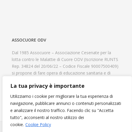
ASSOCUORE ODV
Dal 1985 Assocuore – Associazione Cesenate per la
lotta contro le Malattie di Cuore ODV (Iscrizione RUNTS
Rep. 34824 del 20/06/22 – Codice Fiscale 90007500409)
si propone di fare opera di educazione sanitaria e di
prevenzione delle cardiopatie, di contribuire al recupero
La tua privacy è importante
psicofisico di tutti coloro che hanno un problema
cardiologico e di aiutare il progresso delle strutture
Utilizziamo i cookie per migliorare la tua esperienza di
cardiologiche.
navigazione, pubblicare annunci o contenuti personalizzati
e analizzare il nostro traffico. Facendo clic su "Accetta
tutto", acconsenti al nostro utilizzo dei
cookie.
Cookie Policy
Diventa Socio e sostieni l'Associazione