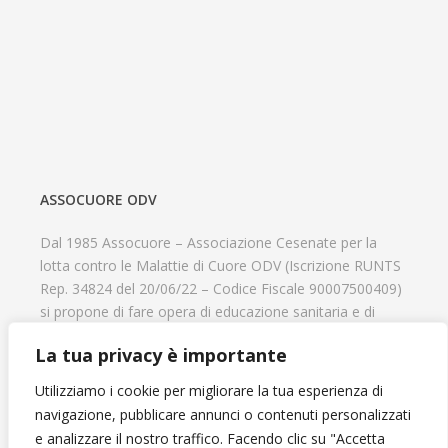
ASSOCUORE ODV
Dal 1985 Assocuore – Associazione Cesenate per la
lotta contro le Malattie di Cuore ODV (Iscrizione RUNTS
Rep. 34824 del 20/06/22 – Codice Fiscale 90007500409)
si propone di fare opera di educazione sanitaria e di
prevenzione delle cardiopatie, di contribuire al recupero
La tua privacy è importante
psicofisico di tutti coloro che hanno un problema
cardiologico e di aiutare il progresso delle strutture
Utilizziamo i cookie per migliorare la tua esperienza di
cardiologiche.
navigazione, pubblicare annunci o contenuti personalizzati
e analizzare il nostro traffico. Facendo clic su "Accetta