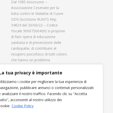
Dal 1985 Assocuore –
Associazione Cesenate per la
lotta contro le Malattie di Cuore
ODV (Iscrizione RUNTS Rep.
34824 del 20/06/22 – Codice
Fiscale 90007500409) si propone
di fare opera di educazione
sanitaria e di prevenzione delle
cardiopatie, di contribuire al
recupero psicofisico di tutti coloro
che hanno un problema
cardiologico e di aiutare il
progresso delle strutture
La tua privacy è importante
cardiologiche.
Utilizziamo i cookie per migliorare la tua esperienza di
navigazione, pubblicare annunci o contenuti personalizzati
e analizzare il nostro traffico. Facendo clic su "Accetta
tutto", acconsenti al nostro utilizzo dei
cookie.
Cookie Policy