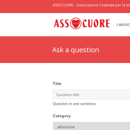
ASSOCUORE – Associazione Cesenate per la lott
L’ASSOC
Ask a question
Title
Question in one sentence
Category