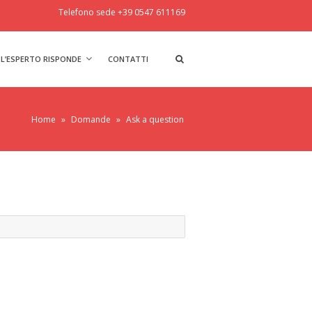
Telefono sede +39 0547 611169
L’ESPERTO RISPONDE
CONTATTI
Home
»
Domande
»
Ask a question