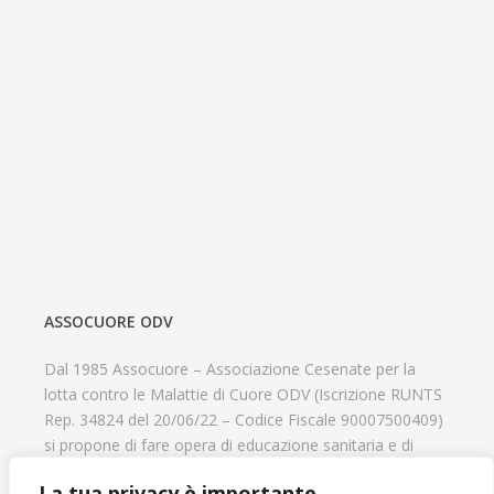
ASSOCUORE ODV
Dal 1985 Assocuore – Associazione Cesenate per la
lotta contro le Malattie di Cuore ODV (Iscrizione RUNTS
Rep. 34824 del 20/06/22 – Codice Fiscale 90007500409)
si propone di fare opera di educazione sanitaria e di
prevenzione delle cardiopatie, di contribuire al recupero
La tua privacy è importante