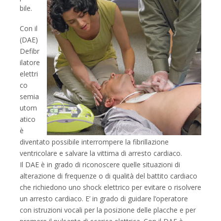
bile.
Con il
(DAE)
Defibr
ilatore
elettri
co
semia
utom
atico
è
diventato possibile interrompere la fibrillazione
ventricolare e salvare la vittima di arresto cardiaco.
Il DAE è in grado di riconoscere quelle situazioni di
alterazione di frequenze o di qualità del battito cardiaco
che richiedono uno shock elettrico per evitare o risolvere
un arresto cardiaco. E’ in grado di guidare l’operatore
con istruzioni vocali per la posizione delle placche e per