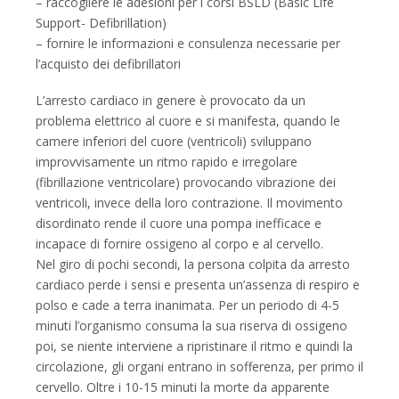
– raccogliere le adesioni per i corsi BSLD (Basic Life
Support- Defibrillation)
– fornire le informazioni e consulenza necessarie per
l’acquisto dei defibrillatori
L’arresto cardiaco in genere è provocato da un
problema elettrico al cuore e si manifesta, quando le
camere inferiori del cuore (ventricoli) sviluppano
improvvisamente un ritmo rapido e irregolare
(fibrillazione ventricolare) provocando vibrazione dei
ventricoli, invece della loro contrazione. Il movimento
disordinato rende il cuore una pompa inefficace e
incapace di fornire ossigeno al corpo e al cervello.
Nel giro di pochi secondi, la persona colpita da arresto
cardiaco perde i sensi e presenta un’assenza di respiro e
polso e cade a terra inanimata. Per un periodo di 4-5
minuti l’organismo consuma la sua riserva di ossigeno
poi, se niente interviene a ripristinare il ritmo e quindi la
circolazione, gli organi entrano in sofferenza, per primo il
cervello. Oltre i 10-15 minuti la morte da apparente