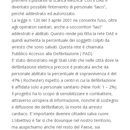
premere il pulsante di scarica elettrica. Con il DAE è
diventato possibile l’intervento di personale “laico”,
perché addestrato ed autorizzato.
La legge n. 120 del 3 aprile 2001 ne consente l’uso, oltre
agli operatori sanitari, anche a soccorritori “laici”
addestrati e abilitati. Questo rende più fitta la rete DAE e
quindi aumenta la percentuale dei soggetti colpiti da
arresto che sono salvati. Questa rete è chiamata
Pubblico Accesso alla Defibrilazione ( PAD).
E’ stato dimostrato negli Stati Uniti che nelle città dove la
defibrilazione elettrica precoce è praticata anche da
personale abilitato la percentuale di sopravvivenza è del
47% ( Rochester) rispetto a centri in cui la defibrilazione
è affidata solo a personale sanitario (New York: 1 – 2%).
Il progetto ha lo scopo di sensibilizzare e combattere,
attraverso un’opera di informazione, nonché di sostegno
e diffusione dei defibrillatori, la morte da arresto
cardiaco. E’ importante divenire cittadini salva cuore.
L’obiettivo è far sì che dovunque nel nostro territorio,
ma auspichiamo anche nel resto del Paese, sia