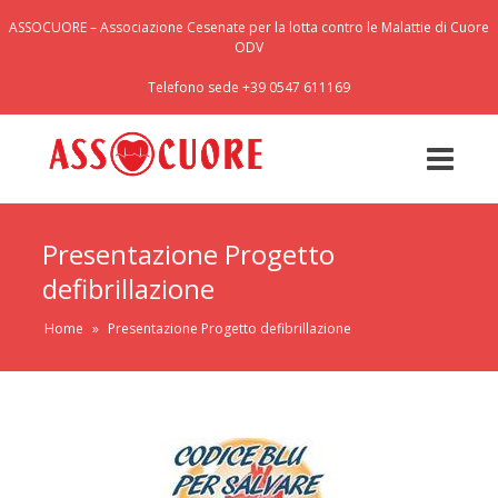
ASSOCUORE – Associazione Cesenate per la lotta contro le Malattie di Cuore
ODV
Telefono sede +39 0547 611169
Presentazione Progetto
defibrillazione
Home
»
Presentazione Progetto defibrillazione