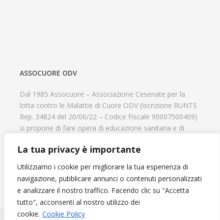
ASSOCUORE ODV
Dal 1985 Assocuore – Associazione Cesenate per la
lotta contro le Malattie di Cuore ODV (Iscrizione RUNTS
Rep. 34824 del 20/06/22 – Codice Fiscale 90007500409)
si propone di fare opera di educazione sanitaria e di
prevenzione delle cardiopatie, di contribuire al recupero
La tua privacy è importante
psicofisico di tutti coloro che hanno un problema
cardiologico e di aiutare il progresso delle strutture
Utilizziamo i cookie per migliorare la tua esperienza di
cardiologiche.
navigazione, pubblicare annunci o contenuti personalizzati
e analizzare il nostro traffico. Facendo clic su "Accetta
tutto", acconsenti al nostro utilizzo dei
cookie.
Cookie Policy