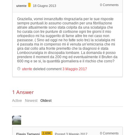
0
Comments
utente
18 Giugno 2013
Graziella, vorrei innanzitutto ringraziarla per le sue risposte
sempre puntuali.Io assumo coumadin per una fibrillazione
atriale attualmente sono stata colpita da una sciatalgia che
ho curata con tre punture di cortisone ogni tre giorni il mio
ortopedico mi ha suggerito di farne altre tre nel caso non
passasse. ( Sino ad oggi ne ho fatte solo tre) la sciatalgia mi
é passata ma in compenso mi é venuta un’emicrania che mi
gira dal collo alla fronte premetto che la diagnosi é stata
Lombocruralgia in discopatia lombare. La domanda é posso
prendere il moment da 200 mg ed eventualmente il Brufen da
600 mg e se si, la quantità giornaliera e il rischio che corro?
utente
deleted comment
3 Maggio 2017
1
Answer
Active
Newest
Oldest
2.69K
0
Comments
Flavio Tartagni
Posted 3 Maggio 2017