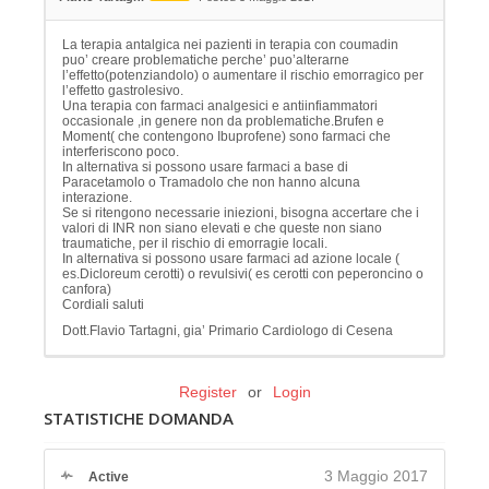
La terapia antalgica nei pazienti in terapia con coumadin
puo’ creare problematiche perche’ puo’alterarne
l’effetto(potenziandolo) o aumentare il rischio emorragico per
l’effetto gastrolesivo.
Una terapia con farmaci analgesici e antiinfiammatori
occasionale ,in genere non da problematiche.Brufen e
Moment( che contengono Ibuprofene) sono farmaci che
interferiscono poco.
In alternativa si possono usare farmaci a base di
Paracetamolo o Tramadolo che non hanno alcuna
interazione.
Se si ritengono necessarie iniezioni, bisogna accertare che i
valori di INR non siano elevati e che queste non siano
traumatiche, per il rischio di emorragie locali.
In alternativa si possono usare farmaci ad azione locale (
es.Dicloreum cerotti) o revulsivi( es cerotti con peperoncino o
canfora)
Cordiali saluti
Dott.Flavio Tartagni, gia’ Primario Cardiologo di Cesena
Register
or
Login
STATISTICHE DOMANDA
3 Maggio 2017
Active